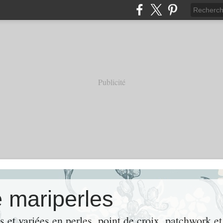
Publicité
e mariperles
es et variées en perles, point de croix, patchwork 