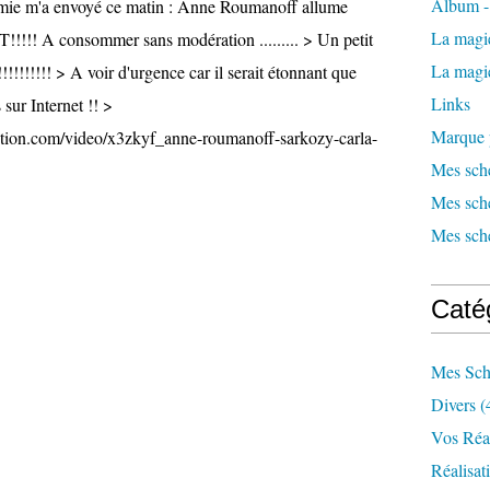
Album - 
mie m'a envoyé ce matin : Anne Roumanoff allume
La magi
!! A consommer sans modération ......... > Un petit
La magie
!!!!!!!! > A voir d'urgence car il serait étonnant que
Links
 sur Internet !! >
Marque 
tion.com/video/x3zkyf_anne-roumanoff-sarkozy-carla-
Mes sché
Mes sch
Mes sch
Caté
Mes Sch
Divers
(
Vos Réa
Réalisat