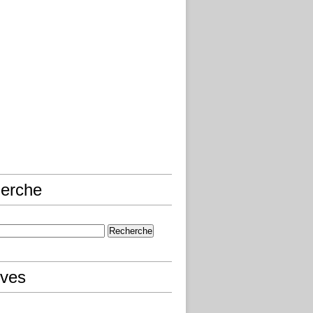
erche
ives